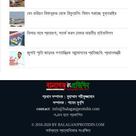
বেন গুরিয়ন বিমানবন্দর থেকে রিফুয়েলিং বিমান সরাচ্ছে যুক্তরাষ্ট্র
ভিসার নামে প্রতারণা, সতর্ক করল ঢাকার ভারতীয় হাইকমিশন
জুলাই স্মৃতি জাদুঘর গণতান্ত্রিক আন্দোলনের প্রতিচ্ছবি: প্রধানমন্ত্রী
ঘনিষ্ঠদের আপত্তিতে চাপে ট্রাম্প, ইরান যুদ্ধ ও মধ্যবর্তী নির্বাচন সামনে
বড় পরীক্ষা
মিথ্যা ও বানোয়াট সংবাদ সম্মেলনের প্রতিবাদে সিলেট প্রেস ক্লাবে
প্রধান সম্পাদক : মুহাম্মাদ শরীফুজ্জামান
কনর মিয়ার পাল্টা সংবাদ সম্মেলন
সম্পাদক : শাহেদ মুণ্‌শি
contact
: info@balaganjprotidin.com
অতিরিক্ত বিদ্যুৎ বিল নিয়ে অপপ্রচারের অভিযোগ, ব্যবস্থা নেওয়ার
লণ্ডন হতে প্রকাশিত
হুঁশিয়ারি বিদ্যুৎ বিভাগের
© 2018-2026 BY
BALAGANJPROTIDIN.COM
সর্বস্বত্ব স্বত্বাধিকার সংরক্ষিত
ওমানে মিলবে ১৪ দিনের ফ্রি পর্যটন ভিসা