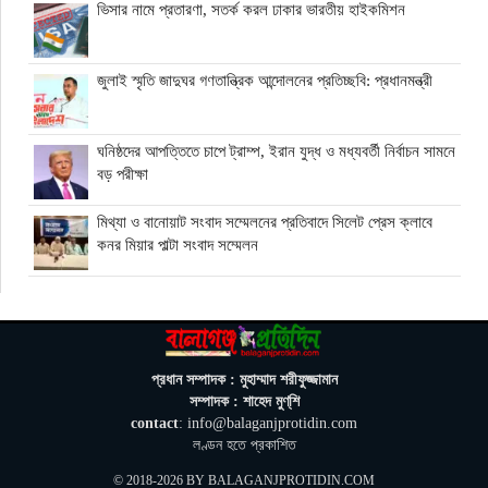
ভিসার নামে প্রতারণা, সতর্ক করল ঢাকার ভারতীয় হাইকমিশন
জুলাই স্মৃতি জাদুঘর গণতান্ত্রিক আন্দোলনের প্রতিচ্ছবি: প্রধানমন্ত্রী
ঘনিষ্ঠদের আপত্তিতে চাপে ট্রাম্প, ইরান যুদ্ধ ও মধ্যবর্তী নির্বাচন সামনে
বড় পরীক্ষা
মিথ্যা ও বানোয়াট সংবাদ সম্মেলনের প্রতিবাদে সিলেট প্রেস ক্লাবে
কনর মিয়ার পাল্টা সংবাদ সম্মেলন
অতিরিক্ত বিদ্যুৎ বিল নিয়ে অপপ্রচারের অভিযোগ, ব্যবস্থা নেওয়ার
হুঁশিয়ারি বিদ্যুৎ বিভাগের
ওমানে মিলবে ১৪ দিনের ফ্রি পর্যটন ভিসা
প্রধান সম্পাদক : মুহাম্মাদ শরীফুজ্জামান
সম্পাদক : শাহেদ মুণ্‌শি
contact
: info@balaganjprotidin.com
ইরানে নতুন হামলা স্থগিত ট্রাম্পের, দ্রুত চুক্তির ইঙ্গিত
লণ্ডন হতে প্রকাশিত
© 2018-2026 BY
BALAGANJPROTIDIN.COM