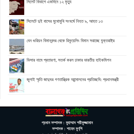
সিলেট বিভাগে একদিনে ১২ মৃত্যু
সিলেটে দুই বাসের মুখোমুখি সংঘর্ষে নিহত ৯, আহত ১৩
বেন গুরিয়ন বিমানবন্দর থেকে রিফুয়েলিং বিমান সরাচ্ছে যুক্তরাষ্ট্র
ভিসার নামে প্রতারণা, সতর্ক করল ঢাকার ভারতীয় হাইকমিশন
জুলাই স্মৃতি জাদুঘর গণতান্ত্রিক আন্দোলনের প্রতিচ্ছবি: প্রধানমন্ত্রী
ঘনিষ্ঠদের আপত্তিতে চাপে ট্রাম্প, ইরান যুদ্ধ ও মধ্যবর্তী নির্বাচন সামনে
বড় পরীক্ষা
মিথ্যা ও বানোয়াট সংবাদ সম্মেলনের প্রতিবাদে সিলেট প্রেস ক্লাবে
প্রধান সম্পাদক : মুহাম্মাদ শরীফুজ্জামান
কনর মিয়ার পাল্টা সংবাদ সম্মেলন
সম্পাদক : শাহেদ মুণ্‌শি