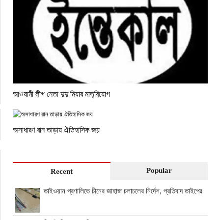
আওয়ামী লীগ নেতা দুদু মিয়ার মাতৃবিয়োগ
অসাধারণ রান তাড়ায় ঐতিহাসিক জয়
Popular
Recent
তাইওয়ান প্রণালিতে চীনের জাহাজ চলাচলের নির্দেশ, প্রতিবাদ তাইপের