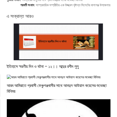
পরবর্তী সংবাদ
:
সাম্প্রদায়িক সম্প্রীতির এক উজ্জ্বল দৃষ্টান্ত সিলেটের বালাগঞ্জ উপজেলায়
এ সংক্রান্ত আরও
ইতিহাসে স্মরণীয় দিন ও ঘটনা – ১২।। আব্দুর রশীদ লুলু
আরব আমিরাতে প্রবাসী ফেঞ্চুগঞ্জবাসীর সাথে আবদুল আউয়াল কয়েসের শুভেচ্ছা
বিনিময়