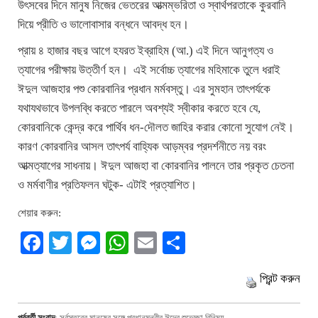
উৎসবের দিনে মানুষ নিজের ভেতরের আত্মম্ভরিতা ও স্বার্থপরতাকে কুরবানি
দিয়ে প্রীতি ও ভালোবাসার বন্ধনে আবদ্ধ হন।
প্রায় ৪ হাজার বছর আগে হযরত ইব্রাহিম (আ.) এই দিনে আনুগত্য ও
ত্যাগের পরীক্ষায় উত্তীর্ণ হন। এই সর্বোচ্চ ত্যাগের মহিমাকে তুলে ধরাই
ঈদুল আজহার পশু কোরবানির প্রধান মর্মবস্তু। এর সুমহান তাৎপর্যকে
যথাযথভাবে উপলব্ধি করতে পারলে অবশ্যই স্বীকার করতে হবে যে,
কোরবানিকে কেন্দ্র করে পার্থিব ধন-দৌলত জাহির করার কোনো সুযোগ নেই।
কারণ কোরবানির আসল তাৎপর্য বাহ্যিক আড়ম্বর প্রদর্শনীতে নয় বরং
আত্মত্যাগের সাধনায়। ঈদুল আজহা বা কোরবানির পালনে তার প্রকৃত চেতনা
ও মর্মবাণীর প্রতিফলন ঘটুক- এটাই প্রত্যাশিত।
শেয়ার করুন:
Facebook
Twitter
Messenger
WhatsApp
Email
Share
প্রিন্ট করুন
পূর্ববর্তী সংবাদ
:
সর্বস্তরের মানুষের সঙ্গে প্রধানমন্ত্রীর ঈদের শুভেচ্ছা বিনিময়