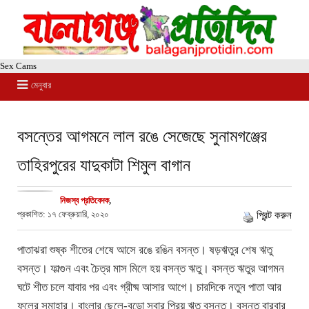
Sex Cams
মেনুবার
বসন্তের আগমনে লাল রঙে সেজেছে সুনামগঞ্জের
তাহিরপুরের যাদুকাটা শিমুল বাগান
নিজস্ব প্রতিবেদক
,
প্রকাশিত: ১৭ ফেব্রুয়ারি, ২০২০
প্রিন্ট করুন
পাতাঝরা শুষ্ক শীতের শেষে আসে রঙে রঙিন বসন্ত। ষড়ঋতুর শেষ ঋতু
বসন্ত। ফাল্গুন এবং চৈত্র মাস মিলে হয় বসন্ত ঋতু। বসন্ত ঋতুর আগমন
ঘটে শীত চলে যাবার পর এবং গ্রীষ্ম আসার আগে। চারদিকে নতুন পাতা আর
ফুলের সমাহার। বাংলার ছেলে-বুড়ো সবার প্রিয় ঋতু বসন্ত। বসন্ত বারবার