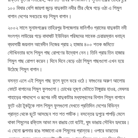
১০০ বিঘার বেশি জায়গা জুড়ে যাদুকাটা নদীর তীর ঘেঁষে গড়ে ওঠা এ শিমুল
বাগান দেশের সবচেয়ে বড় শিমুল বাগান।
২০০২ সালে সুনামগঞ্জের তাহিরপুর উপজেলার মানিগাঁও গ্রামের যাদুকাটা নদী
সংলগ্ন লাউয়ের গড়ে বাদাঘাট ইউনিয়ন পরিষদের সাবেক চেয়ারম্যান ধনাঢ্য
ব্যবসায়ী জয়নাল আবেদীন নিজের প্রায় ২ হাজার ৪০০ শতক জমিতে
সৌখিনতার বসে শিমুল গাছ রোপণের উদ্যোগ নেন। তিনি প্রায় তিন হাজার
শিমুল গাছ রোপণ করেন। দিনে দিনে বেড়ে ওঠা শিমুল গাছগুলো এখন হয়ে
উঠেছে শিমুল বাগান।
বসন্ত এলে এই শিমুল গাছ ফুলে ফুলে ভরে ওঠে। ফাগুনের অরুণ আলোয়
ফোটে বাগানের শিমুল ফুলগুলো। চোখের তৃষ্ণা মেটাতে টাঙ্গুয়ার হাওর, মেঘলয়
পাহাড়ের পাদদেশে ও রূপের নদী যাদুকাটার মধ্যস্থলের বিশাল শিমুল বাগানে
ফুটে ওঠা টুকটুকে লাল শিমুল ফুলগুলো দেখতে প্রতিদিন দেশের বিভিন্ন
প্রান্ত থেকে ছুটে আসছেন শত শত পর্যটক। বসন্তের দুপুরে পাপড়ি মেলে
থাকা শিমুলের রক্তিম আভা মন রাঙায় তো বটেই, ঘুম ভাঙায় সৌখিন হৃদয়ের।
এ যেনো কল্পনার রঙে সাজানো এক শিমুলের প্রান্তর। ওপারে ভারতের