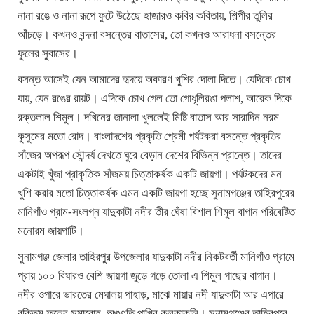
নানা রঙে ও নানা রূপে ফুটে উঠেছে হাজারও কবির কবিতায়, শিল্পীর তুলির
আঁচড়ে। কখনও বন্দনা বসন্তের বাতাসের, তো কখনও আরাধনা বসন্তের
ফুলের সুবাসের।
বসন্ত আসেই যেন আমাদের হৃদয়ে অকারণ খুশির দোলা দিতে। যেদিকে চোখ
যায়, যেন রঙের রায়ট। এদিকে চোখ গেল তো গোধূলিরঙা পলাশ, আরেক দিকে
রক্তলাল শিমুল। দখিনের জানালা খুললেই মিষ্টি বাতাস আর সারাদিন নরম
কুসুমের মতো রোদ। বাংলাদশের প্রকৃতি প্রেমী পর্যটকরা বসন্তে প্রকৃতির
সাঁজের অপরূপ সৌন্দর্য দেখতে ঘুরে বেড়ান দেশের বিভিন্ন প্রান্তে। তাদের
একটাই খুঁজা প্রাকৃতিক সাঁজময় চিত্তাকর্ষক একটি জায়গা। পর্যটকদের মন
খুশি করার মতো চিত্তাকর্ষক এমন একটি জায়গা হচ্ছে সুনামগঞ্জের তাহিরপুরের
মানিগাঁও গ্রাম-সংলগ্ন যাদুকাটা নদীর তীর ঘেঁষা বিশাল শিমুল বাগান পরিবেষ্টিত
মনোরম জায়গাটি।
সুনামগঞ্জ জেলার তাহিরপুর উপজেলার যাদুকাটা নদীর নিকটবর্তী মানিগাঁও গ্রামে
প্রায় ১০০ বিঘারও বেশি জায়গা জুড়ে গড়ে তোলা এ শিমুল গাছের বাগান।
নদীর ওপারে ভারতের মেঘালয় পাহাড়, মাঝে মায়ার নদী যাদুকাটা আর এপারে
রক্তিম ফুলের সমারোহ, অগুণতি পাখির কলকাকলি। সুনামগঞ্জের তাহিরপুরে