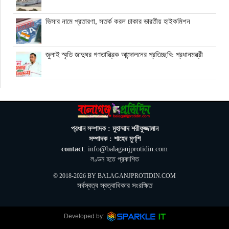
ভিসার নামে প্রতারণা, সতর্ক করল ঢাকার ভারতীয় হাইকমিশন
জুলাই স্মৃতি জাদুঘর গণতান্ত্রিক আন্দোলনের প্রতিচ্ছবি: প্রধানমন্ত্রী
ঘনিষ্ঠদের আপত্তিতে চাপে ট্রাম্প, ইরান যুদ্ধ ও মধ্যবর্তী নির্বাচন সামনে
বড় পরীক্ষা
মিথ্যা ও বানোয়াট সংবাদ সম্মেলনের প্রতিবাদে সিলেট প্রেস ক্লাবে
প্রধান সম্পাদক : মুহাম্মাদ শরীফুজ্জামান
কনর মিয়ার পাল্টা সংবাদ সম্মেলন
সম্পাদক : শাহেদ মুণ্‌শি
contact
: info@balaganjprotidin.com
অতিরিক্ত বিদ্যুৎ বিল নিয়ে অপপ্রচারের অভিযোগ, ব্যবস্থা নেওয়ার
লণ্ডন হতে প্রকাশিত
হুঁশিয়ারি বিদ্যুৎ বিভাগের
© 2018-2026 BY
BALAGANJPROTIDIN.COM
সর্বস্বত্ব স্বত্বাধিকার সংরক্ষিত
ওমানে মিলবে ১৪ দিনের ফ্রি পর্যটন ভিসা
Next »
Developed by: