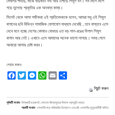
মেঘালয় পাহাড়, মাঝে যাদুকাটা নদী আর এপাড়ে শিমুল বন। সব মিলে মিশে
গড়ে তুলেছে প্রকৃতির এক অনবদ্য কাব্য।
সিলেট থেকে আসা পর্যটকরা এই প্রতিবেদককে বলেন, আমরা শুধু এই শিমুল
বাগানের ছবি বিভিন্ন সামাজিক যোগাযোগ মাধ্যমে দেখেছি , তবে বাস্তবে এসে
দেখে মনে হচ্ছে দেশের কোথাও বোধহয় এত বড় লাল-রঙের বিশাল শিমুল
বাগান আর নেই। এখানে এসে আমাদের অনেক ভালো লাগছে। সময় পেলে
আবারো আসার চেষ্টা করব।
শেয়ার করুন:
Facebook
Twitter
Messenger
WhatsApp
Email
Share
প্রিন্ট করুন
পূর্ববর্তী সংবাদ
:
বিশ্বজয়ী ছয়জনই খেলবেন জিম্বাবুয়ের বিপক্ষে প্রস্তুতি ম্যাচে
পরবর্তী সংবাদ
:
ওসমানীনগরে পারিবারিক উদ্যোগে এমএজি ওসমানীর মৃত্যুবার্ষিকী পালিত