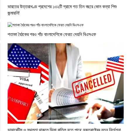
ভারতের উত্তরাখণ্ড প্রদেশের ১৩২টি গ্রামে গত তিন বছরে কোন কন্যা শিশু
জন্মায়নি!
পতাকা বৈঠকের পরও পাঁচ বাংলাদেশিকে ফেরত দেয়নি বিএসএফ
ডায়াবেটিস ও স্থূলতা থাকলে ভিসা বাতিল হতে পারে: যুক্তরাষ্ট্রের নতুন নির্দেশনা