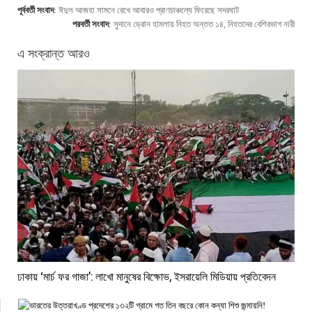
পূর্ববর্তী সংবাদ
:
ঈদুল আজহা সামনে রেখে আবারও প্রাণচাঞ্চল্যে ফিরেছে সদরঘাট
পরবর্তী সংবাদ
:
সুদানে ড্রোন হামলায় নিহত অন্তত ১৪, নিহতদের বেশিরভাগ নারী
এ সংক্রান্ত আরও
ঢাকায় ‘মার্চ ফর গাজা’: লাখো মানুষের বিক্ষোভ, ইসরায়েলি মিডিয়ায় প্রতিবেদন