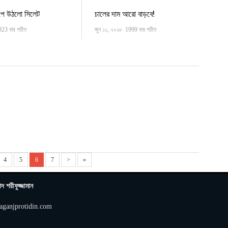
ঁপে উঠলো সিলেট
চালের দাম আরো বাড়বে!
923 বার পঠিত
জুন ১১, ২০১৮
1999 বার পঠিত
4
5
6
7
>
»
াদ শরীফুজ্জামান
aganjprotidin.com