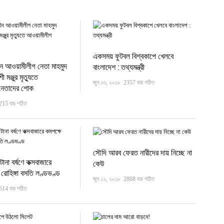
একসময় ফুটবল বিশ্বকাপে খেলবে
ীন আওয়ামীলীগ নেতা মাহমুদ
বাংলাদেশ : তথ্যমন্ত্রী
মঞ্জুর মৃত্যুতে
জুন ১৩, ২০১৮
2357 বার পঠিত
নেতাদের শোক
215 বার পঠিত
সৌদি আরব ফেরত নারীদের দায় নিচ্ছে না
ানা বর্ষণে কক্সবাজারে
কেউ
রোহিঙ্গা বসতি লণ্ডভণ্ড
জুন ১২, ২০১৮
2868 বার পঠিত
614 বার পঠিত