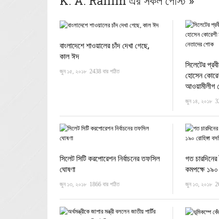
K. A. Rahim এর সকল পোস্ট »
বাংলাদেশে শাওয়ালের চাঁদ দেখা গেছে,
কাল ঈদ
সিলেটের প্রব
জুন ১৫, ২০১৮
2438 বার পঠিত
হোসেন কোরেশী 
আওয়ামীলীগ 
জুন ১৪, ২০১৮
3
সিলেট সিটি করপোরেশন নির্বাচনের তফসিল
গত চারদিনের ট
ঘোষণা
কমপক্ষে ১৯০ 
জুন ১৩, ২০১৮
1866 বার পঠিত
জুন ১৩, ২০১৮
2