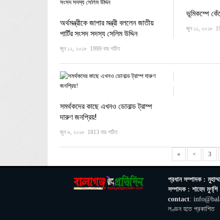
ভূমিকম্পে কে
অর্থমন্ত্রীকে জাপার মন্ত্রী বললেন জাতীয়
জুন ১১, ২০১৮
1
পার্টির সংসদ সদস্য সেলিম উদ্দিন
জুন ১২, ২০১৮
1999 বার পঠিত
সমর্থকদের কাছে এখনও ডোনাল্ড ট্রাম্প
দারুণ জনপ্রিয়!
জুন ৯, ২০১৮
1813 বার পঠিত
«
<
3
প্রধান সম্পাদক : মুহাম্ম
সম্পাদক : শাহেদ মুণ্‌শি
contact
: info@bal
লণ্ডন হতে প্রকাশিত