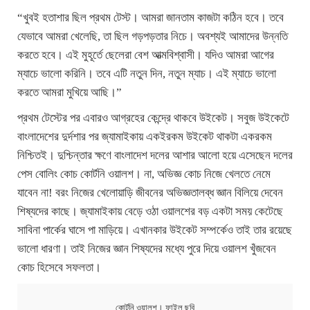
“খুবই হতাশার ছিল প্রথম টেস্ট। আমরা জানতাম কাজটা কঠিন হবে। তবে
যেভাবে আমরা খেলেছি, তা ছিল গড়পড়তার নিচে। অবশ্যই আমাদের উন্নতি
করতে হবে। এই মুহূর্তে ছেলেরা বেশ আত্মবিশ্বাসী। যদিও আমরা আগের
ম্যাচে ভালো করিনি। তবে এটি নতুন দিন, নতুন ম্যাচ। এই ম্যাচে ভালো
করতে আমরা মুখিয়ে আছি।”
প্রথম টেস্টের পর এবারও আগ্রহের কেন্দ্রে থাকবে উইকেট। সবুজ উইকেটে
বাংলাদেশের দুর্দশার পর জ্যামাইকায় একইরকম উইকেট থাকটা একরকম
নিশ্চিতই। দুশ্চিন্তার ক্ষণে বাংলাদেশ দলের আশার আলো হয়ে এসেছেন দলের
পেস বোলিং কোচ কোর্টনি ওয়ালশ। না, অভিজ্ঞ কোচ নিজে খেলতে নেমে
যাবেন না! বরং নিজের খেলোয়াড়ি জীবনের অভিজ্ঞতালব্ধ জ্ঞান বিলিয়ে দেবেন
শিষ্যদের কাছে। জ্যামাইকায় বেড়ে ওঠা ওয়ালশের বড় একটা সময় কেটেছে
সাবিনা পার্কের ঘাসে পা মাড়িয়ে। এখানকার উইকেট সম্পর্কেও তাই তার রয়েছে
ভালো ধারণা। তাই নিজের জ্ঞান শিষ্যদের মধ্যে পুরে দিয়ে ওয়ালশ খুঁজবেন
কোচ হিসেবে সফলতা।
কোর্টনি ওয়ালশ। ফাইল ছবি