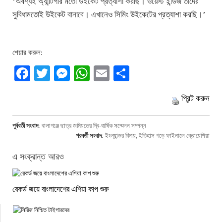
‘অবশ্যই অ্যান্টিগার মতো উইকেট প্রত্যাশা করছি। ওয়েস্ট ইন্ডিজ তাঁদের
সুবিধামতোই উইকেট বানাবে। এখানেও সিমিং উইকেটের প্রত্যাশা করছি।’
শেয়ার করুন:
Facebook
Twitter
Messenger
WhatsApp
Email
Share
প্রিন্ট করুন
পূর্ববর্তী সংবাদ
:
বালাগঞ্জে ছাত্র জমিয়তের দ্বি-বার্ষিক সম্মেলন সম্পন্ন
পরবর্তী সংবাদ
:
ইংল্যান্ডর বিদায়, ইতিহাস গড়ে ফাইনালে ক্রোয়েশিয়া
এ সংক্রান্ত আরও
রেকর্ড জয়ে বাংলাদেশের এশিয়া কাপ শুরু