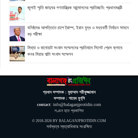
জুলাই স্মৃতি জাদুঘর গণতান্ত্রিক আন্দোলনের প্রতিচ্ছবি: প্রধানমন্ত্রী
ঘনিষ্ঠদের আপত্তিতে চাপে ট্রাম্প, ইরান যুদ্ধ ও মধ্যবর্তী নির্বাচন সামনে
বড় পরীক্ষা
মিথ্যা ও বানোয়াট সংবাদ সম্মেলনের প্রতিবাদে সিলেট প্রেস ক্লাবে
কনর মিয়ার পাল্টা সংবাদ সম্মেলন
অতিরিক্ত বিদ্যুৎ বিল নিয়ে অপপ্রচারের অভিযোগ, ব্যবস্থা নেওয়ার
হুঁশিয়ারি বিদ্যুৎ বিভাগের
ওমানে মিলবে ১৪ দিনের ফ্রি পর্যটন ভিসা
প্রধান সম্পাদক : মুহাম্মাদ শরীফুজ্জামান
সম্পাদক : শাহেদ মুণ্‌শি
contact
: info@balaganjprotidin.com
ইরানে নতুন হামলা স্থগিত ট্রাম্পের, দ্রুত চুক্তির ইঙ্গিত
লণ্ডন হতে প্রকাশিত
© 2018-2026 BY
BALAGANJPROTIDIN.COM
সর্বস্বত্ব স্বত্বাধিকার সংরক্ষিত
বালাগঞ্জে শিশু-কিশোরদের মসজিদমুখী করতে ব্যতিক্রমী উদ্যোগ, ৩৩
জনকে পুরস্কার প্রদান