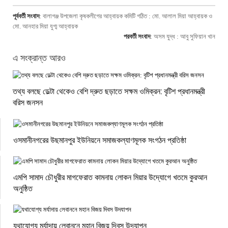
পূর্ববর্তী সংবাদ
:
বালাগঞ্জ উপজেলা কৃষকলীগের আহ্বায়ক কমিটি গঠিত : মো. আলাল মিয়া আহ্বায়ক ও
মো. আনহার মিয়া যুগ্ম আহ্বায়ক
পরবর্তী সংবাদ
:
অসম যুদ্ধ : আবু সুফিয়ান খান
এ সংক্রান্ত আরও
তথ্য বলছে ডেল্টা থেকেও বেশি দ্রুত ছড়াতে সক্ষম ওমিক্রন: বৃটিশ প্রধানমন্ত্রী
বরিস জনসন
ওসমানীনগরের উছমানপুর ইউনিয়নে সমাজকল্যাণমূলক সংগঠন প্রতিষ্ঠা
এমপি সামাদ চৌধুরীর মাগফেরাত কামনায় লোকন মিয়ার উদ্যোগে খতমে কুরআন
অনুষ্ঠিত
যথাযোগ্য মর্যাদায় লেবাননে মহান বিজয় দিবস উদযাপন