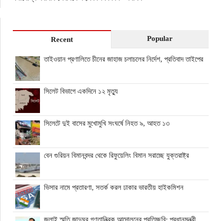
Popular
Recent
তাইওয়ান প্রণালিতে চীনের জাহাজ চলাচলের নির্দেশ, প্রতিবাদ তাইপের
সিলেট বিভাগে একদিনে ১২ মৃত্যু
সিলেটে দুই বাসের মুখোমুখি সংঘর্ষে নিহত ৯, আহত ১৩
বেন গুরিয়ন বিমানবন্দর থেকে রিফুয়েলিং বিমান সরাচ্ছে যুক্তরাষ্ট্র
ভিসার নামে প্রতারণা, সতর্ক করল ঢাকার ভারতীয় হাইকমিশন
জুলাই স্মৃতি জাদুঘর গণতান্ত্রিক আন্দোলনের প্রতিচ্ছবি: প্রধানমন্ত্রী