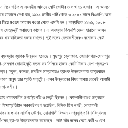
িয়ন নিয়ে গঠিত এ সংসদীয় আসনে মোট ভোটার ৩ লাখ ৬১ হাজার। এ আসনে
 তাকালে দেখা যায়, ১৯৯১ জাতীয় পার্টি থেকে ও ২০০১ সালে বিএনপি থেকে
হেরে গিয়ে মওদুদ আহমদ বগুড়া থেকে এমপি হন। অন্যদিকে ১৯৯৬, ২০০৮
 সেতুমন্ত্রী ওবায়দুল কাদের। এ অবস্থায় বিএনপি যেমন হারানো আসন
জয়ের ধারাবাহিকতা বজায় রাখতে। দুই দলের নেতাকর্মীদেরও মনোভাব কেউ
 ব্যবস্থায় ব্যাপক উন্নয়ন হয়েছে। মুছাপুর ক্লোজার, জোড়ালগঞ্জ-সোনাপুর
ন্দি-সেনবাগ সোনাইমুড়ি সড়ক সব মিলিয়ে হাজার কোটি টাকার মেগা প্রকল্পের
্য। স্কুল, কলেজ, মসজিদ-মাদ্রাসায়ও ব্যাপক উন্নয়নকাজ বাস্তবায়ন
ারণ মানুষ তার প্রতি সন্তুষ্ট। এসব উন্নয়নের বিষয় মাথায় রেখেই আগামী
েতা-কর্মীর।
তায় থাকাকালীন উপরাষ্ট্রপতি ও মন্ত্রী ছিলেন। কোম্পানীগঞ্জের উন্নয়নে
্ষাপ্রতিষ্ঠান সরকারিকরণ হয়েছিল, বিসিক শিল্প নগরী, নোয়াখালী
য় ফায়ার সার্ভিস স্টেশন, নোয়াখালী বিজ্ঞান ও প্রযুক্তি বিশ্ববিদ্যালয়
মাণসহ ব্যাপক উন্নয়নকাজ করেছেন। তাই তাঁর দলের নেতা-কর্মী ও বেশ