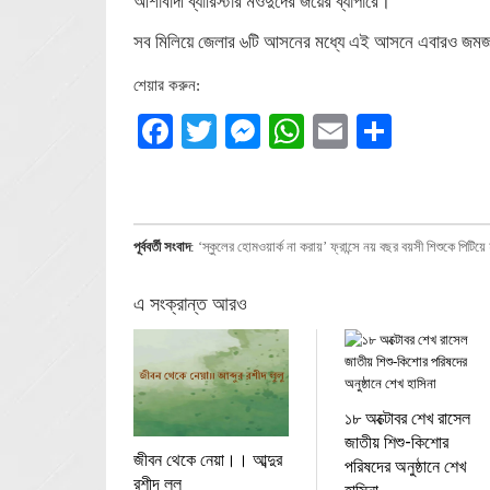
আশাবাদী ব্যারিস্টার মওদুদের জয়ের ব্যাপারে।
সব মিলিয়ে জেলার ৬টি আসনের মধ্যে এই আসনে এবারও জমজমাট
শেয়ার করুন:
Facebook
Twitter
Messenger
WhatsApp
Email
Share
পূর্ববর্তী সংবাদ
:
‘স্কুলের হোমওয়ার্ক না করায়’ ফ্রান্সে নয় বছর বয়সী শিশুকে পিটিয়ে 
এ সংক্রান্ত আরও
১৮ অক্টোবর শেখ রাসেল
জাতীয় শিশু-কিশাের
জীবন থেকে নেয়া।। আব্দুর
পরিষদের অনুষ্ঠানে শেখ
রশীদ লুলু
হাসিনা