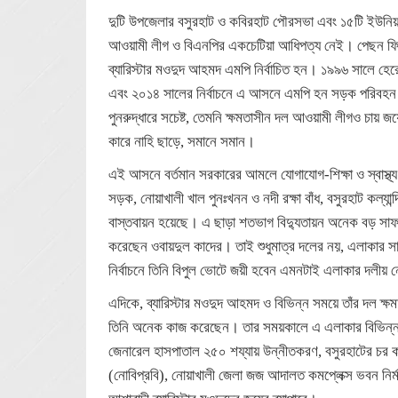
দুটি উপজেলার বসুরহাট ও কবিরহাট পৌরসভা এবং ১৫টি ইউন
আওয়ামী লীগ ও বিএনপির একচেটিয়া আধিপত্য নেই। পেছন ফিরে
ব্যারিস্টার মওদুদ আহমদ এমপি নির্বাচিত হন। ১৯৯৬ সালে 
এবং ২০১৪ সালের নির্বাচনে এ আসনে এমপি হন সড়ক পরিবহন ও
পুনরুদ্ধারে সচেষ্ট, তেমনি ক্ষমতাসীন দল আওয়ামী লীগও চায় 
কারে নাহি ছাড়ে, সমানে সমান।
এই আসনে বর্তমান সরকারের আমলে যোগাযোগ-শিক্ষা ও স্বাস্থ্য
সড়ক, নোয়াখালী খাল পুনঃখনন ও নদী রক্ষা বাঁধ, বসুরহাট কল্যা
বাস্তবায়ন হয়েছে। এ ছাড়া শতভাগ বিদ্যুতায়ন অনেক বড় সাফল
করেছেন ওবায়দুল কাদের। তাই শুধুমাত্র দলের নয়, এলাকার সাধ
নির্বাচনে তিনি বিপুল ভোটে জয়ী হবেন এমনটাই এলাকার দলীয় ন
এদিকে, ব্যারিস্টার মওদুদ আহমদ ও বিভিন্ন সময়ে তাঁর দল ক্ষম
তিনি অনেক কাজ করেছেন। তার সময়কালে এ এলাকার বিভিন্ন শিক
জেনারেল হাসপাতাল ২৫০ শয্যায় উন্নীতকরণ, বসুরহাটের চর কাকরা
(নোবিপ্রবি), নোয়াখালী জেলা জজ আদালত কমপ্লেক্স ভবন নির্