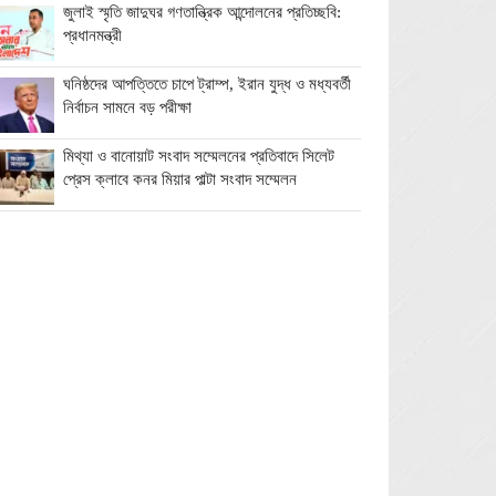
জুলাই স্মৃতি জাদুঘর গণতান্ত্রিক আন্দোলনের প্রতিচ্ছবি:
প্রধানমন্ত্রী
ঘনিষ্ঠদের আপত্তিতে চাপে ট্রাম্প, ইরান যুদ্ধ ও মধ্যবর্তী
নির্বাচন সামনে বড় পরীক্ষা
মিথ্যা ও বানোয়াট সংবাদ সম্মেলনের প্রতিবাদে সিলেট
প্রেস ক্লাবে কনর মিয়ার পাল্টা সংবাদ সম্মেলন
অতিরিক্ত বিদ্যুৎ বিল নিয়ে অপপ্রচারের অভিযোগ,
ব্যবস্থা নেওয়ার হুঁশিয়ারি বিদ্যুৎ বিভাগের
ওমানে মিলবে ১৪ দিনের ফ্রি পর্যটন ভিসা
ইরানে নতুন হামলা স্থগিত ট্রাম্পের, দ্রুত চুক্তির ইঙ্গিত
বালাগঞ্জে শিশু-কিশোরদের মসজিদমুখী করতে ব্যতিক্রমী
উদ্যোগ, ৩৩ জনকে পুরস্কার প্রদান