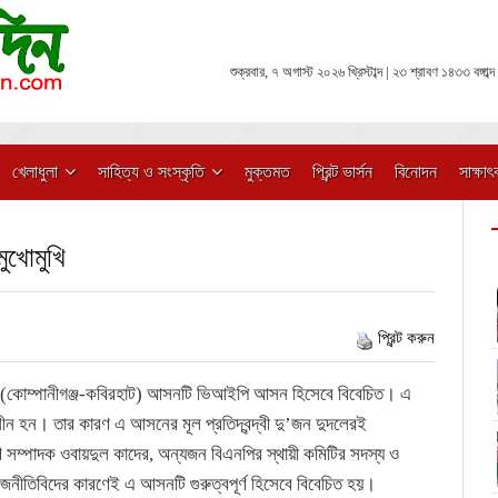
শুক্রবার, ৭ অগাস্ট ২০২৬ খ্রিস্টাব্দ | ২৩ শ্রাবণ ১৪৩৩ বঙ্গাব্দ
খেলাধুলা
সাহিত্য ও সংস্কৃতি
মুক্তমত
প্রিন্ট ভার্সন
বিনোদন
সাক্ষাৎ
ুখোমুখি
প্রিন্ট করুন
(কোম্পানীগঞ্জ-কবিরহাট) আসনটি ভিআইপি আসন হিসেবে বিবেচিত। এ
সীন হন। তার কারণ এ আসনের মূল প্রতিদ্বন্দ্বী দু’জন দুদলেরই
রণ সম্পাদক ওবায়দুল কাদের, অন্যজন বিএনপির স্থায়ী কমিটির সদস্য ও
াজনীতিবিদের কারণেই এ আসনটি গুরুত্বপূর্ণ হিসেবে বিবেচিত হয়।