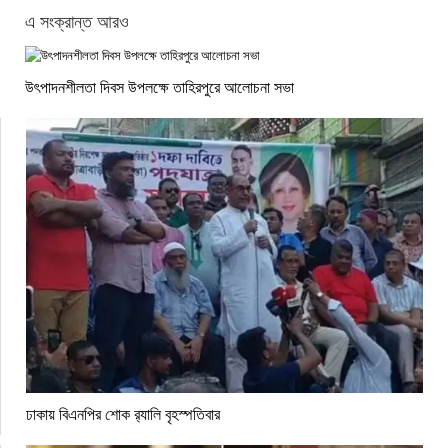
এ সংক্রান্ত আরও
উৎপাদনশীলতা দিবস উপলক্ষে তাহিরপুরে আলোচনা সভা
ঢাকায় বিএনপির শোক র‌্যালি বৃহস্পতিবার