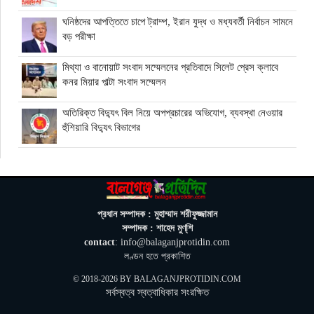
ঘনিষ্ঠদের আপত্তিতে চাপে ট্রাম্প, ইরান যুদ্ধ ও মধ্যবর্তী নির্বাচন সামনে
বড় পরীক্ষা
মিথ্যা ও বানোয়াট সংবাদ সম্মেলনের প্রতিবাদে সিলেট প্রেস ক্লাবে
কনর মিয়ার পাল্টা সংবাদ সম্মেলন
অতিরিক্ত বিদ্যুৎ বিল নিয়ে অপপ্রচারের অভিযোগ, ব্যবস্থা নেওয়ার
হুঁশিয়ারি বিদ্যুৎ বিভাগের
ওমানে মিলবে ১৪ দিনের ফ্রি পর্যটন ভিসা
ইরানে নতুন হামলা স্থগিত ট্রাম্পের, দ্রুত চুক্তির ইঙ্গিত
প্রধান সম্পাদক : মুহাম্মাদ শরীফুজ্জামান
সম্পাদক : শাহেদ মুণ্‌শি
contact
: info@balaganjprotidin.com
বালাগঞ্জে শিশু-কিশোরদের মসজিদমুখী করতে ব্যতিক্রমী উদ্যোগ, ৩৩
লণ্ডন হতে প্রকাশিত
জনকে পুরস্কার প্রদান
© 2018-2026 BY
BALAGANJPROTIDIN.COM
সর্বস্বত্ব স্বত্বাধিকার সংরক্ষিত
এনআইডি সংশোধন সহজ করতে চার সদস্যের কমিটি গঠন ইসির