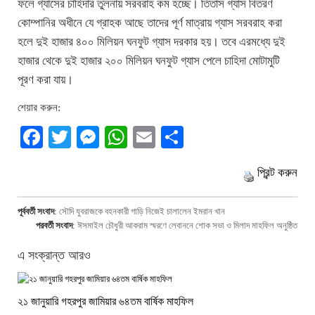
ফলে গ্যাসের চাহিদার তুলনায় সরবরাহ কম হচ্ছে। তিতাস গ্যাস বিতরণ
কোম্পানির অধীনে যে গ্রাহক আছে তাদের পূর্ণ মাত্রায় গ্যাস সরবরাহ করা
হলে দুই হাজার ৪০০ মিলিয়ন ঘনফুট গ্যাস দরকার হয়। তবে এরমধ্যে দুই
হাজার থেকে দুই হাজার ২০০ মিলিয়ন ঘনফুট গ্যাস পেলে চাহিদা মোটামুটি
পূরণ করা যায়।
শেয়ার করুন:
Facebook
Twitter
Messenger
WhatsApp
Email
Share
প্রিন্ট করুন
পূর্ববর্তী সংবাদ
:
সৌদি যুবরাজকে বহনকারী গাড়ি নিজেই চালালেন ইমরান খান
পরবর্তী সংবাদ
:
ঈসমাইল চৌধুরী আকরাম স্মরণে লেবাননে শোক সভা ও মিলাদ মাহফিল অনুষ্ঠিত
এ সংক্রান্ত আরও
২১ জানুয়ারি গহরপুর জামিয়ার ৬৪তম বার্ষিক মাহফিল