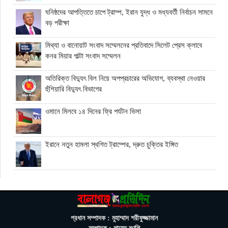
ঘনিষ্ঠদের আপত্তিতে চাপে ট্রাম্প, ইরান যুদ্ধ ও মধ্যবর্তী নির্বাচন সামনে
বড় পরীক্ষা
মিথ্যা ও বানোয়াট সংবাদ সম্মেলনের প্রতিবাদে সিলেট প্রেস ক্লাবে
কনর মিয়ার পাল্টা সংবাদ সম্মেলন
অতিরিক্ত বিদ্যুৎ বিল নিয়ে অপপ্রচারের অভিযোগ, ব্যবস্থা নেওয়ার
হুঁশিয়ারি বিদ্যুৎ বিভাগের
ওমানে মিলবে ১৪ দিনের ফ্রি পর্যটন ভিসা
ইরানে নতুন হামলা স্থগিত ট্রাম্পের, দ্রুত চুক্তির ইঙ্গিত
বালাগঞ্জে শিশু-কিশোরদের মসজিদমুখী করতে ব্যতিক্রমী উদ্যোগ, ৩৩
জনকে পুরস্কার প্রদান
এনআইডি সংশোধন সহজ করতে চার সদস্যের কমিটি গঠন ইসির
প্রধান সম্পাদক : মুহাম্মাদ শরীফুজ্জামান