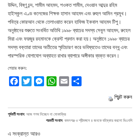
উদ্দিন, বিষ্ণু চন্দ, শামীম আহমদ, শওকত শামীম, দেওয়ান আব্দুর রহিম
হাইস্কুল এণ্ড কলেজের শিক্ষক হাসান আহমদ এবং রুহুল আমিন প্রমুখ।
পবিত্র কোরআন থেকে তেলাওয়াত করেন হাফিজ ইকবাল আহমদ টিপু।
অনুষ্ঠানের শুরুতে সংবর্ধিত অতিথি ১৯৯৮ ব্যাচের সদস্য সেবুল আহমদ, রুহেল
মিয়া এবং ফয়জুর রহমানকে ক্রেস্ট প্রদান করা হয়। অনুষ্ঠানে ১৯৯৮ ব্যাচের
সদস্য বক্তারা তাদের অতীতের স্মৃতিচারণ করে ভবিষ্যতেও তাদের বন্ধু এবং
পারস্পরিক যোগাযোগ অব্যাহত রাখার ব্যাপারে অঙ্গীকার ব্যক্ত করেন।
শেয়ার করুন:
Facebook
Twitter
Messenger
WhatsApp
Email
Share
প্রিন্ট করুন
পূর্ববর্তী সংবাদ
:
আজ শপথ নিচ্ছেন না মোকাব্বির
পরবর্তী সংবাদ
:
কমলগঞ্জ ও শ্রীমঙ্গলে ৪ জনকে বহিষ্কার করলো বিএনপি
এ সংক্রান্ত আরও