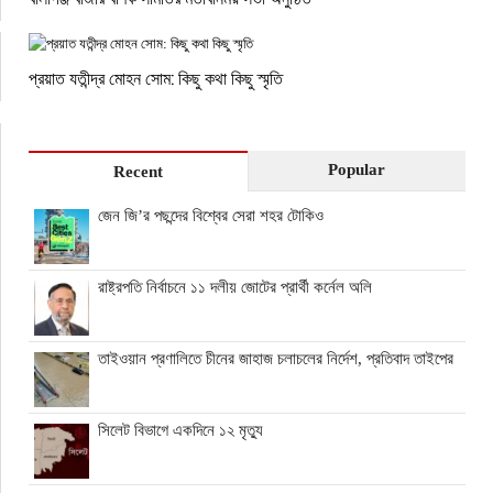
প্রয়াত যতীন্দ্র মোহন সোম: কিছু কথা কিছু স্মৃতি
Popular
Recent
জেন জি’র পছন্দের বিশ্বের সেরা শহর টোকিও
রাষ্ট্রপতি নির্বাচনে ১১ দলীয় জোটের প্রার্থী কর্নেল অলি
তাইওয়ান প্রণালিতে চীনের জাহাজ চলাচলের নির্দেশ, প্রতিবাদ তাইপের
সিলেট বিভাগে একদিনে ১২ মৃত্যু