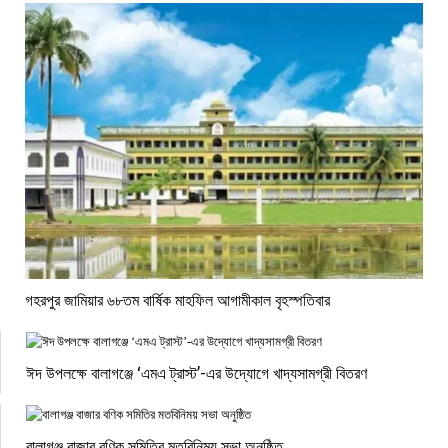
গহরপুর জামিয়ার ৬৮তম বার্ষিক মাহফিল আগামীকাল বৃহস্পতিবার
ঈদ উপলক্ষে বালাগঞ্জে ‘এমএ ট্রাস্ট’-এর উদ্যোগে খাদ্যসামগ্রী বিতরণ
বালাগঞ্জ বাজার বণিক সমিতির মতবিনিময় সভা অনুষ্ঠিত