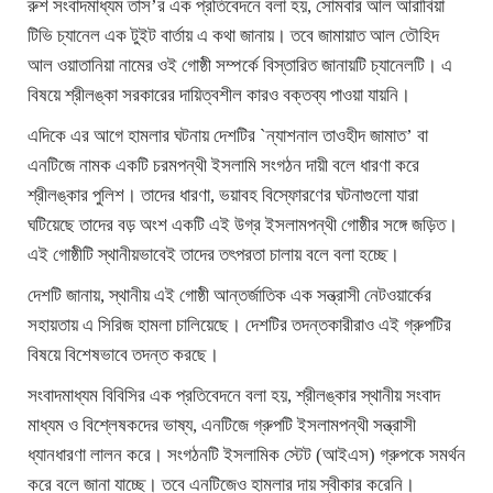
রুশ সংবাদমাধ্যম তাস’র এক প্রতিবেদনে বলা হয়, সোমবার আল আরাবিয়া
টিভি চ্যানেল এক টুইট বার্তায় এ কথা জানায়। তবে জামায়াত আল তৌহিদ
আল ওয়াতানিয়া নামের ওই গোষ্ঠী সম্পর্কে বিস্তারিত জানায়টি চ্যানেলটি। এ
বিষয়ে শ্রীলঙ্কা সরকারের দায়িত্বশীল কারও বক্তব্য পাওয়া যায়নি।
এদিকে এর আগে হামলার ঘটনায় দেশটির `ন্যাশনাল তাওহীদ জামাত’ বা
এনটিজে নামক একটি চরমপন্থী ইসলামি সংগঠন দায়ী বলে ধারণা করে
শ্রীলঙ্কার পুলিশ। তাদের ধারণা, ভয়াবহ বিস্ফোরণের ঘটনাগুলো যারা
ঘটিয়েছে তাদের বড় অংশ একটি এই উগ্র ইসলামপন্থী গোষ্ঠীর সঙ্গে জড়িত।
এই গোষ্ঠীটি স্থানীয়ভাবেই তাদের তৎপরতা চালায় বলে বলা হচ্ছে।
দেশটি জানায়, স্থানীয় এই গোষ্ঠী আন্তর্জাতিক এক সন্ত্রাসী নেটওয়ার্কের
সহায়তায় এ সিরিজ হামলা চালিয়েছে। দেশটির তদন্তকারীরাও এই গ্রুপটির
বিষয়ে বিশেষভাবে তদন্ত করছে।
সংবাদমাধ্যম বিবিসির এক প্রতিবেদনে বলা হয়, শ্রীলঙ্কার স্থানীয় সংবাদ
মাধ্যম ও বিশ্লেষকদের ভাষ্য, এনটিজে গ্রুপটি ইসলামপন্থী সন্ত্রাসী
ধ্যানধারণা লালন করে। সংগঠনটি ইসলামিক স্টেট (আইএস) গ্রুপকে সমর্থন
করে বলে জানা যাচ্ছে। তবে এনটিজেও হামলার দায় স্বীকার করেনি।