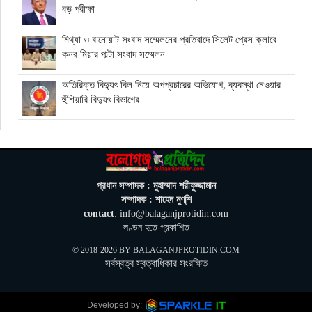
বড় পরীক্ষা
মিথ্যা ও বানোয়াট সংবাদ সম্মেলনের প্রতিবাদে সিলেট প্রেস ক্লাবে
কনর মিয়ার পাল্টা সংবাদ সম্মেলন
অতিরিক্ত বিদ্যুৎ বিল নিয়ে অপপ্রচারের অভিযোগ, ব্যবস্থা নেওয়ার
হুঁশিয়ারি বিদ্যুৎ বিভাগের
ওমানে মিলবে ১৪ দিনের ফ্রি পর্যটন ভিসা
ইরানে নতুন হামলা স্থগিত ট্রাম্পের, দ্রুত চুক্তির ইঙ্গিত
প্রধান সম্পাদক : মুহাম্মাদ শরীফুজ্জামান
সম্পাদক : শাহেদ মুণ্‌শি
contact
: info@balaganjprotidin.com
বালাগঞ্জে শিশু-কিশোরদের মসজিদমুখী করতে ব্যতিক্রমী উদ্যোগ, ৩৩
লণ্ডন হতে প্রকাশিত
জনকে পুরস্কার প্রদান
© 2018-2026 BY
BALAGANJPROTIDIN.COM
সর্বস্বত্ব স্বত্বাধিকার সংরক্ষিত
এনআইডি সংশোধন সহজ করতে চার সদস্যের কমিটি গঠন ইসির
Next »
Developed by: