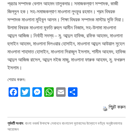
প্রচার সম্পাদক বেলাল আহমদ তালুকদার। সমাজকল্যাণ সম্পাদক, কাজী
জিল্লুল হক। সহ-সমাজকল্যাণ মাওলানা লুৎফুর রহমান। শ্রম বিষয়ক
সম্পাদক মাওলানা মুহিবুল আলম। শিক্ষা বিষয়ক সম্পাদক মাস্টার সুফি মিয়া।
উলামা বিষয়ক মাওলানা মুফতি রুহুল আমীন নিজাম, সহ-উলামা মাওলানা
আব্দুল আজিজ। নির্বাহী সদস্য – মু. আব্দুল হাফিজ, রফিক আহমদ, মাওলানা
হুসাইন আহমদ, মাওলানা দিলওয়ার হোসাইন, মাওলানা আব্দুল আউয়াল সুহেল
মাওলানা শাহাদাত হোসাইন, মাওলানা সিরাজুল ইসলাম, শামীম আহমদ, হাফিজ
আব্দুল আজিজ রাসেল, আব্দুল মইজ মাজু, মাওলানা ফারুক আহমদ, মু. ফখরুল
ইসলাম।
শেয়ার করুন:
Facebook
Twitter
Messenger
WhatsApp
Email
Share
প্রিন্ট করুন
পূর্ববর্তী সংবাদ
:
বাংলা নববর্ষ উপলক্ষে লেবাননে বাংলাদেশ দূতাবাসের উদ্যোগে বর্ণাঢ্য অনুষ্ঠানমালার
আয়োজন