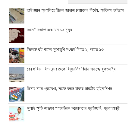
তাইওয়ান প্রণালিতে চীনের জাহাজ চলাচলের নির্দেশ, প্রতিবাদ তাইপের
সিলেট বিভাগে একদিনে ১২ মৃত্যু
সিলেটে দুই বাসের মুখোমুখি সংঘর্ষে নিহত ৯, আহত ১৩
বেন গুরিয়ন বিমানবন্দর থেকে রিফুয়েলিং বিমান সরাচ্ছে যুক্তরাষ্ট্র
ভিসার নামে প্রতারণা, সতর্ক করল ঢাকার ভারতীয় হাইকমিশন
জুলাই স্মৃতি জাদুঘর গণতান্ত্রিক আন্দোলনের প্রতিচ্ছবি: প্রধানমন্ত্রী
ঘনিষ্ঠদের আপত্তিতে চাপে ট্রাম্প, ইরান যুদ্ধ ও মধ্যবর্তী নির্বাচন সামনে
বড় পরীক্ষা