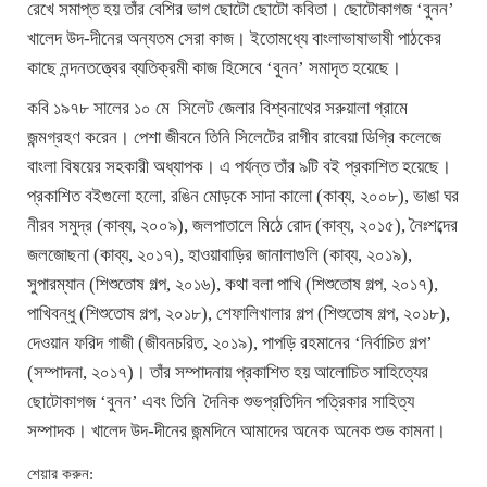
রেখে সমাপ্ত হয় তাঁর বেশির ভাগ ছোটো ছোটো কবিতা। ছোটোকাগজ ‘বুনন’
খালেদ উদ-দীনের অন্যতম সেরা কাজ। ইতোমধ্যে বাংলাভাষাভাষী পাঠকের
কাছে নন্দনতত্ত্বের ব্যতিক্রমী কাজ হিসেবে ‘বুনন’ সমাদৃত হয়েছে।
কবি ১৯৭৮ সালের ১০ মে সিলেট জেলার বিশ্বনাথের সরুয়ালা গ্রামে
জন্মগ্রহণ করেন। পেশা জীবনে তিনি সিলেটের রাগীব রাবেয়া ডিগ্রি কলেজে
বাংলা বিষয়ের সহকারী অধ্যাপক। এ পর্যন্ত তাঁর ৯টি বই প্রকাশিত হয়েছে।
প্রকাশিত বইগুলো হলো, রঙিন মোড়কে সাদা কালো (কাব্য, ২০০৮), ভাঙা ঘর
নীরব সমুদ্র (কাব্য, ২০০৯), জলপাতালে মিঠে রোদ (কাব্য, ২০১৫), নৈঃশব্দের
জলজোছনা (কাব্য, ২০১৭), হাওয়াবাড়ির জানালাগুলি (কাব্য, ২০১৯),
সুপারম্যান (শিশুতোষ গল্প, ২০১৬), কথা বলা পাখি (শিশুতোষ গল্প, ২০১৭),
পাখিবন্ধু (শিশুতোষ গল্প, ২০১৮), শেফালিখালার গল্প (শিশুতোষ গল্প, ২০১৮),
দেওয়ান ফরিদ গাজী (জীবনচরিত, ২০১৯), পাপড়ি রহমানের ‘নির্বাচিত গল্প’
(সম্পাদনা, ২০১৭)। তাঁর সম্পাদনায় প্রকাশিত হয় আলোচিত সাহিত্যের
ছোটোকাগজ ‘বুনন’ এবং তিনি দৈনিক শুভপ্রতিদিন পত্রিকার সাহিত্য
সম্পাদক। খালেদ উদ-দীনের জন্মদিনে আমাদের অনেক অনেক শুভ কামনা।
শেয়ার করুন: