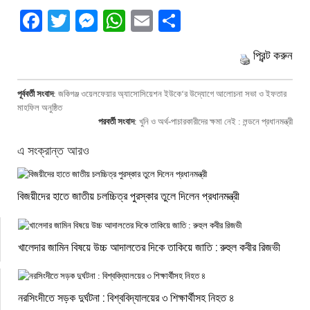
Facebook
Twitter
Messenger
WhatsApp
Email
Share
প্রিন্ট করুন
পূর্ববর্তী সংবাদ
:
জকিগঞ্জ ওয়েলফেয়ার অ্যাসোসিয়েশন ইউকে‘র উদ্যোগে আলোচনা সভা ও ইফতার
মাহফিল অনুষ্ঠিত
পরবর্তী সংবাদ
:
খুনি ও অর্থ-পাচারকারীদের ক্ষমা নেই : লন্ডনে প্রধানমন্ত্রী
এ সংক্রান্ত আরও
বিজয়ীদের হাতে জাতীয় চলচ্চিত্র পুরস্কার তুলে দিলেন প্রধানমন্ত্রী
খালেদার জামিন বিষয়ে উচ্চ আদালতের দিকে তাকিয়ে জাতি : রুহুল কবীর রিজভী
নরসিংদীতে সড়ক দুর্ঘটনা : বিশ্ববিদ্যালয়ের ৩ শিক্ষার্থীসহ নিহত ৪