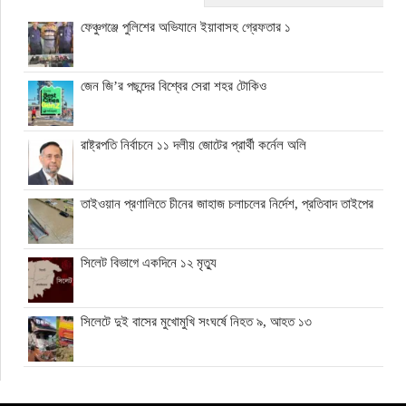
ফেঞ্চুগঞ্জে পুলিশের অভিযানে ইয়াবাসহ গ্রেফতার ১
জেন জি’র পছন্দের বিশ্বের সেরা শহর টোকিও
রাষ্ট্রপতি নির্বাচনে ১১ দলীয় জোটের প্রার্থী কর্নেল অলি
তাইওয়ান প্রণালিতে চীনের জাহাজ চলাচলের নির্দেশ, প্রতিবাদ তাইপের
সিলেট বিভাগে একদিনে ১২ মৃত্যু
সিলেটে দুই বাসের মুখোমুখি সংঘর্ষে নিহত ৯, আহত ১৩
বেন গুরিয়ন বিমানবন্দর থেকে রিফুয়েলিং বিমান সরাচ্ছে যুক্তরাষ্ট্র