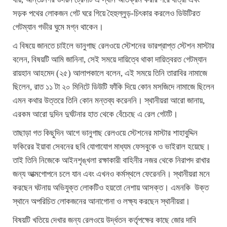
সড়ক পথের লোকজন গেট ঘরে গিয়ে হৈহুল্লুড়-চিৎকার করলেও ডিউটিরত
গেটম্যান গভীর ঘুমে মগ্ন থাকেন।
এ বিষয়ে জানতে চাইলে ভানুগাছ রেলওয়ে স্টেশনের ভারপ্রাপ্ত স্টেশন মাস্টার
বলেন, বিষয়টি আমি জানিনা, সেই সময়ে দায়িত্বে থাকা দায়িত্বরত গেটম্যান
রায়হান আহমেদ (২৫) আলাপকালে বলেন, এই সময়ে তিনি তারাবির নামাজে
ছিলেন, রাত ১১ টা ২০ মিনিটে ডিউটি ফাঁকি দিয়ে কোন মসজিদে নামাজে ছিলেন
এমন কথার উত্তরে তিনি কোন মন্তব্য করেননি। স্থানীয়রা আরো জানায়,
এরকম আরো দুদিন দুর্ঘটনার হাত থেকে বেঁচেছে এ রেল গেটটি।
তাছাড়া গত কিছুদিন আগে ভানুগাছ রেলওয়ে স্টেশনের মাস্টার শাহাবুদ্দিন
ফকিরের ইয়াবা সেবনের ছবি যোগাযোগ মাধ্যম ফেসবুকে ও ভাইরাল হয়েছে।
তাই তিনি নিজেকে আইনশৃঙ্খলা রক্ষাকারী বাহিনীর নজর থেকে নিরাপদ রাখার
জন্য আত্মগোপনে চলে যান এবং এখনও কর্মস্থলে ফেরেননি। স্থানীয়রা মনে
করছেন ঘটনায় অভিযুক্ত লোকটিও হয়তো নেশায় আসক্ত। এমনকি উক্ত
স্থানে অপরিচিত লোকজনের আনাগোনা ও লক্ষ্য করছেন স্থানীয়রা।
বিষয়টি খতিয়ে দেখার জন্য রেলওয়ে উর্দ্ধতন কর্তৃপক্ষের কাছে জোর দাবি