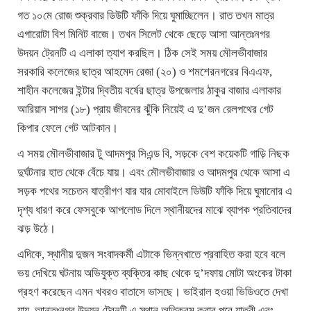
গত ১০মে রোজ শুক্রবার ডিউটি ফাঁকি দিয়ে ঘুমাচ্ছিলেন। রাত তখন মাত্র
এগারোটা বিশ মিনিট বাজে। তখন সিলেট থেকে ছেড়ে আসা আন্তঃনগর
উদয়ন ট্রেনটি এ এলাকা ত্যাগ করছিল। ঠিক সেই সময় মৌলভীবাজার
সরকারি কলেজের ছাত্র আহমেদ রেজা (২০) ও শমশেরনগরের বিএএফ,
শাহীন কলেজের ইন্টার দ্বিতীয় বর্ষের ছাত্র উপজেলার ঠাকুর বাজার এলাকার
আরিয়ান সাগর (১৮) প্রায় জীবনের ঝুঁকি নিয়েই এ দু’জন রেলপথের গেট
কিপার ফেলে গেট আটকান।
এ সময় মৌলভীবাজার টু আদমপুর সিএন্ড বি, সড়কে বেশ কয়েকটি গাড়ি নিছক
দুর্ঘটনার হাত থেকে বেঁচে যায়। এবং মৌলভীবাজার ও আদমপুর থেকে আসা এ
সড়ক পথের সচেতন যাত্রীগণ যার যার মোবাইলে ডিউটি ফাঁকি দিয়ে ঘুমানোর এ
দৃশ্য ধারণ করে ফেসবুকে আপলোড দিলে স্থানীয়দের মাঝে ব্যাপক প্রতিবাদের
ঝড় উঠে।
এদিকে, স্থানীয় দুজন সংবাদকর্মী এটাকে ভিন্নখাতে প্রবাহিত করা হবে বলে
ভয় দেখিয়ে ঘটনায় অভিযুক্ত ব্যক্তির কাছ থেকে দু’দফায় মোটা অংকের টাকা
গ্রহণ করেছেন এমন খবরও বাতাসে ভাসছে। ভাইরাল হওয়া ভিডিওতে দেখা
যায়, আন্তঃনগর উদয়ন ট্রেনটি এ স্থান অতিক্রম করার পরে যাত্রী এবং