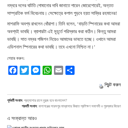
নম্বরে দলের ঘাটতি পোষানোর দাবি জানাতে পারেন জোরেশোরেই, অন্তত
সাম্প্রতিক ফর্ম বিবেচনায়। সেক্ষেত্রে কপাল পুড়বে হয়ত সাব্বির রহমানের!
মাশরাফি অবশ্য রাখলেন ধোঁয়াশা। তিনি বলেন, ‘বাড়তি স্পিনারের কথা আমরা
অবশ্যই ভাবছি। ব্যাপারটা এই মুহূর্তে পরিস্কার করা কঠিন। কিন্তু আমরা
ভাবছি। সাত নম্বর পজিশন নিয়েও আমাদের ভাবতে হচ্ছে। ওখানে আমরা
এডিশনাল স্পিনারের কথা ভাবছি। তবে এখনো নিশ্চিত না।’
শেয়ার করুন:
Facebook
Twitter
Messenger
WhatsApp
Email
Share
প্রিন্ট করুন
পূর্ববর্তী সংবাদ
:
প্রত্যাশার চাপে ন্যুব্জ হবে বাংলাদেশ?
পরবর্তী সংবাদ
:
বালাগঞ্জের সারসপুর মাদ্রাসায় কিরাত প্রশিক্ষণ সমাপনী ও পুরস্কার বিতরণ
এ সংক্রান্ত আরও