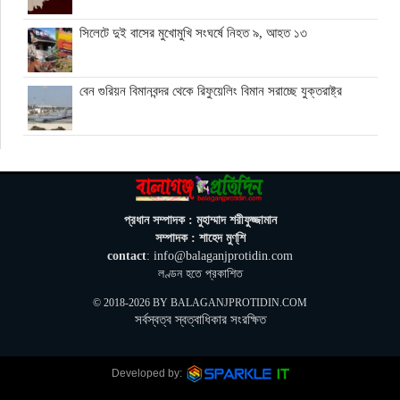
সিলেটে দুই বাসের মুখোমুখি সংঘর্ষে নিহত ৯, আহত ১৩
বেন গুরিয়ন বিমানবন্দর থেকে রিফুয়েলিং বিমান সরাচ্ছে যুক্তরাষ্ট্র
ভিসার নামে প্রতারণা, সতর্ক করল ঢাকার ভারতীয় হাইকমিশন
জুলাই স্মৃতি জাদুঘর গণতান্ত্রিক আন্দোলনের প্রতিচ্ছবি: প্রধানমন্ত্রী
প্রধান সম্পাদক : মুহাম্মাদ শরীফুজ্জামান
সম্পাদক : শাহেদ মুণ্‌শি
contact
: info@balaganjprotidin.com
ঘনিষ্ঠদের আপত্তিতে চাপে ট্রাম্প, ইরান যুদ্ধ ও মধ্যবর্তী নির্বাচন সামনে
লণ্ডন হতে প্রকাশিত
বড় পরীক্ষা
© 2018-2026 BY
BALAGANJPROTIDIN.COM
সর্বস্বত্ব স্বত্বাধিকার সংরক্ষিত
মিথ্যা ও বানোয়াট সংবাদ সম্মেলনের প্রতিবাদে সিলেট প্রেস ক্লাবে
কনর মিয়ার পাল্টা সংবাদ সম্মেলন
Next »
Developed by: