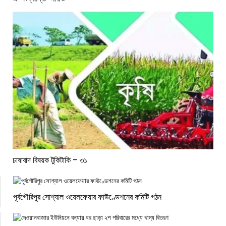
চাষাবাদ বিষয়ক টুকিটাকি – ৩১
পূর্বগৌরিপুর সোশ্যাল ওয়েলফেয়ার ফাউণ্ডেশনের কমিটি গঠন