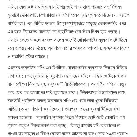
এড়িয়ে কেনাকাটার ঝক্কি ছাড়াই পছন্দসই পণ্য হাতে পাওয়ার মত বিভিন্ন
সুযোগে দোকানপাট, বিপনিবিতান বা শপিংমলের দ্বারস্থ হতে চাচ্ছেন না ব্রিটিশ
নাগরিকরা। এর মিলিত প্রভাব উল্লেখযোগ্যহারে পড়েছে দোকানদারির ওপর।
এর ফলে ব্রিটেনের নামকরা সব হাইস্ট্রিটগুলো নিরব নিথর হয়ে পড়ছে।
এভাবে চলতে থাকলে ২০৩০ সালের আগেই দোকানপাটের ব্যবসা লাটে উঠবে
বলে হুঁশিয়ার করে দিয়েছে এ্যাশলে নামের আসবাব কোম্পানি, যাদের সারাবিশ্বে
৮ শতাধিক স্টোর রয়েছে।
এজন্যে অনলাইন শপিং এর বিপরীতে দোকানপাটের ব্যবসাকে কিভাবে টিকিয়ে
রাখা যায় সে জন্যে বিভিন্ন সুযোগ ও ছাড় দেয়ার বিবেচনা ছাড়াও টিকে থাকার
নানা কৌশল নিয়ে ভাবছেন ব্যবসায়ী নীতিনির্ধারকরা। অনলাইন শপিংএ নতুন
করে ফের কর আরোপের দাবি তুলেছেন তারা। নিউক্যাসল ইউনাইটেড নামে
ব্যবসায়ী প্রতিষ্ঠান বলছে অনলাইন শপিং এর চেয়ে তারা খুচরা বিক্রিতে
অতিরিক্ত ২০ শতাংশ কর দিচ্ছেন। তারপরও তাদের ব্যবসা টিকিয়ে রাখা
সম্ভব হচ্ছে না। অনলাইন ব্যবসার বিকল্প হিসেবে ছোট ছোট মোবাইল শপ
ব্যবসা চালুরও চিন্তাভাবনা করা হচ্ছে। কিন্তু রাস্তায় যদি ক্রেতাদের না
পাওয়া যায় তাহলে এ বিকল্প কোনো কাজে আসবে না বলেও তারা শঙ্কা প্রকাশ