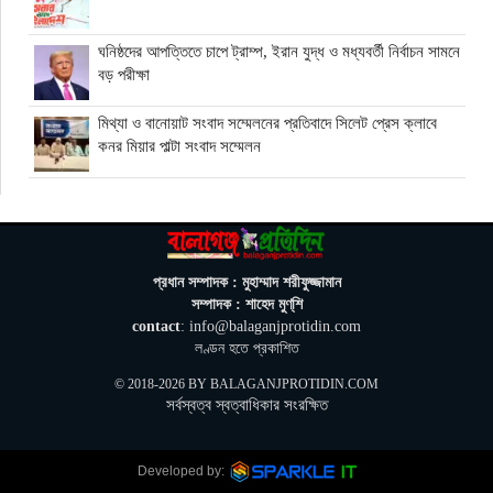
ঘনিষ্ঠদের আপত্তিতে চাপে ট্রাম্প, ইরান যুদ্ধ ও মধ্যবর্তী নির্বাচন সামনে
বড় পরীক্ষা
মিথ্যা ও বানোয়াট সংবাদ সম্মেলনের প্রতিবাদে সিলেট প্রেস ক্লাবে
কনর মিয়ার পাল্টা সংবাদ সম্মেলন
অতিরিক্ত বিদ্যুৎ বিল নিয়ে অপপ্রচারের অভিযোগ, ব্যবস্থা নেওয়ার
হুঁশিয়ারি বিদ্যুৎ বিভাগের
ওমানে মিলবে ১৪ দিনের ফ্রি পর্যটন ভিসা
প্রধান সম্পাদক : মুহাম্মাদ শরীফুজ্জামান
সম্পাদক : শাহেদ মুণ্‌শি
contact
: info@balaganjprotidin.com
ইরানে নতুন হামলা স্থগিত ট্রাম্পের, দ্রুত চুক্তির ইঙ্গিত
লণ্ডন হতে প্রকাশিত
© 2018-2026 BY
BALAGANJPROTIDIN.COM
সর্বস্বত্ব স্বত্বাধিকার সংরক্ষিত
বালাগঞ্জে শিশু-কিশোরদের মসজিদমুখী করতে ব্যতিক্রমী উদ্যোগ, ৩৩
জনকে পুরস্কার প্রদান
Next »
Developed by: