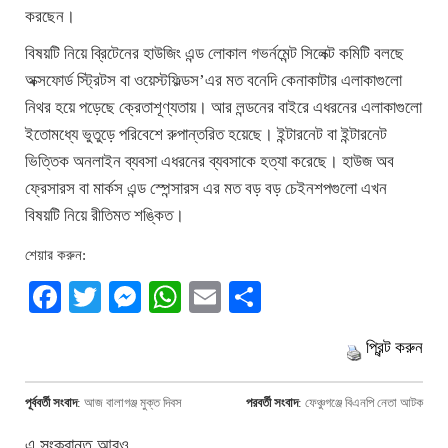
করছেন।
বিষয়টি নিয়ে ব্রিটেনের হাউজিং এন্ড লোকাল গভর্নমেন্ট সিলেক্ট কমিটি বলছে
অক্সফোর্ড স্ট্রিটস বা ওয়েস্টফিল্ডস’এর মত বনেদি কেনাকাটার এলাকাগুলো
নিথর হয়ে পড়েছে ক্রেতাশূণ্যতায়। আর লন্ডনের বাইরে এধরনের এলাকাগুলো
ইতোমধ্যে ভুতুড়ে পরিবেশে রুপান্তরিত হয়েছে। ইন্টারনেট বা ইন্টারনেট
ভিত্তিক অনলাইন ব্যবসা এধরনের ব্যবসাকে হত্যা করেছে। হাউজ অব
ফ্রেসারস বা মার্কস এন্ড স্পেন্সারস এর মত বড় বড় চেইনশপগুলো এখন
বিষয়টি নিয়ে রীতিমত শঙ্কিত।
শেয়ার করুন:
Facebook
Twitter
Messenger
WhatsApp
Email
Share
প্রিন্ট করুন
পূর্ববর্তী সংবাদ
:
আজ বালাগঞ্জ মুক্ত দিবস
পরবর্তী সংবাদ
:
ফেঞ্চুগঞ্জে বিএনপি নেতা আটক
এ সংক্রান্ত আরও