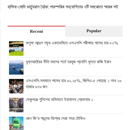
হাসিনা-মোদি ভার্চ্যুয়াল বৈঠক: পারস্পরিক সহযোগিতার ৭টি সমঝোতা স্মারক সই
Popular
Recent
কলুমা আব্দুল গফুর একাডেমিতে এসএসসি পরীক্ষায় পাসের হার ৮০%
যুক্তরাষ্ট্রের নীতি বদলের শর্তে হরমুজ প্রণালি খুলতে রাজি ইরান
এসএসসি-সমমানে পাসের হার ৬২.২৫%, জিপিএ-৫ পেয়েছে ১ লাখ ১৬
হাজার ৬৭৬ জন
ফেঞ্চুগঞ্জে পুলিশের অভিযানে ইয়াবাসহ গ্রেফতার ১
জেন জি’র পছন্দের বিশ্বের সেরা শহর টোকিও