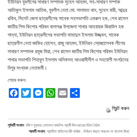
ইউনিয়ন যুবলীগের সাধারণ সম্পাদক সুহেল আহমদ, সহ-সাধারণ সম্পাক
আতিকুল ইসলাম আতিক, যুবলীগ নেতা মো. সালামত খান, সুহেল বারী, আব্দুর
রকিব, সিলেট জেলা ছাত্রলীগের সাবেক সহসভাপতি এমরুল হক, শেখ রাসেল
জাতীয় শিশু কিশোর পরিষদ বালাগঞ্জ উপজেলা শাখার আহবায়ক জিয়াউল হক
পান্না, ইউনিয়ন ছাত্রলীগের সভাপতি ফাহাদুল ইসলাম উজ্জ্বল, সাবেক
ছাত্রলীগ নেতা জাকির হোসেন, রাজু আহমদ, ইউনিয়ন স্বেচ্ছাসেবক লীগের
সাধারণ সম্পাদক রমুজ মিয়া, শেখ রাসেল জাতীয় শিশু কিশোর পরিষদ ইউনিয়ন
শাখার সভাপতি শিহাবুল ইসলাম অনিকসহ আওয়ামীলীগ ও সহযোগী সংগঠনের
বিপুর সংখ্যক নেতাকর্মী।
শেয়ার করুন:
Facebook
Twitter
Messenger
WhatsApp
Email
Share
প্রিন্ট করুন
পূর্ববর্তী সংবাদ
:
দক্ষিণ সুরমায় খেলাফত মজলিস প্রার্থী দিলওয়ারের উঠান বৈঠক
পরবর্তী সংবাদ
:
প্রার্থিতা বাতিলের রিট খারিজ : নির্বাচন করতে পারবেন না খালেদা জিয়া