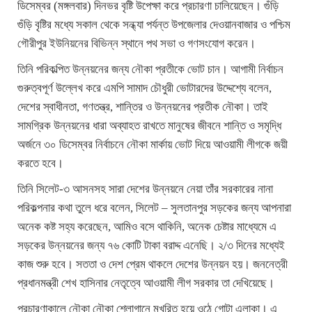
ডিসেম্বর (মঙ্গলবার) দিনভর বৃষ্টি উপেক্ষা করে প্রচারণা চালিয়েছেন। গুঁড়ি
গুঁড়ি বৃষ্টির মধ্যে সকাল থেকে সন্ধ্যা পর্যন্ত উপজেলার দেওয়ানবাজার ও পশ্চিম
গৌরীপুর ইউনিয়নের বিভিন্ন স্থানে পথ সভা ও গণসংযোগ করেন।
তিনি পরিকল্পিত উন্নয়নের জন্য নৌকা প্রতীকে ভোট চান। আগামী নির্বাচন
গুরুত্বপূর্ণ উল্লেখ করে এমপি সামাদ চৌধুরী ভোটারদের উদ্দেশ্যে বলেন,
দেশের স্বাধীনতা, গণতন্ত্র, শান্তির ও উন্নয়নের প্রতীক নৌকা। তাই
সামগ্রিক উন্নয়নের ধারা অব্যাহত রাখতে মানুষের জীবনে শান্তি ও সমৃদ্ধি
অর্জনে ৩০ ডিসেম্বর নির্বাচনে নৌকা মার্কায় ভোট দিয়ে আওয়ামী লীগকে জয়ী
করতে হবে।
তিনি সিলেট-৩ আসনসহ সারা দেশের উন্নয়নে নেয়া তাঁর সরকারের নানা
পরিকল্পনার কথা তুলে ধরে বলেন, সিলেট – সুলতানপুর সড়কের জন্য আপনারা
অনেক কষ্ট সহ্য করেছেন, আমিও বসে থাকিনি, অনেক চেষ্টার মাধ্যেমে এ
সড়কের উন্নয়নের জন্য ৭৬ কোটি টাকা বরাদ্দ এনেছি। ২/৩ দিনের মধ্যেই
কাজ শুরু হবে। সততা ও দেশ প্রেম থাকলে দেশের উন্নয়ন হয়। জননেত্রী
প্রধানমন্ত্রী শেখ হাসিনার নেতৃত্বে আওয়ামী লীগ সরকার তা দেখিয়েছে।
প্রচারণাকালে নৌকা নৌকা শ্লোগানে মুখরিত হয়ে ওঠে গোটা এলাকা। এ